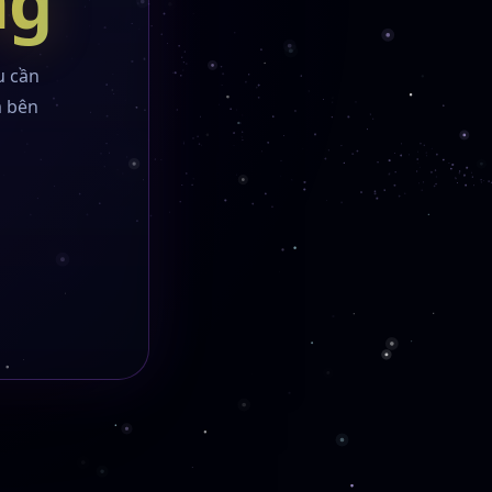
ng
u cần
m bên