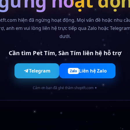
gừng hoạt độ
tft.com hiện đã ngừng hoạt động. Mọi vấn đề hoặc nhu cầ
rợ, anh em vui lòng liên hệ trực tiếp qua Zalo hoặc Telegra
dưới.
Cần tìm Pet Tím, Sàn Tím liên hệ hỗ trợ
Telegram
Liên hệ Zalo
Zalo
Cảm ơn bạn đã ghé thăm shoptft.com ✦