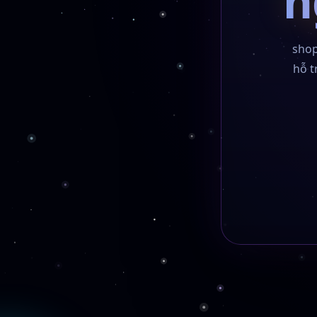
n
shop
hỗ t